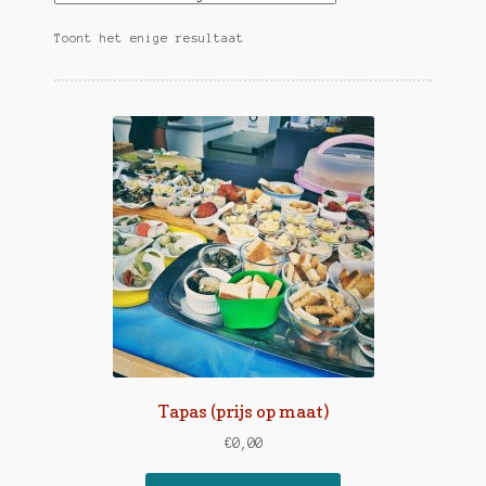
Over Zulma
Toont het enige resultaat
Sample Page
Zempanadas.be – Empanadas by Zulma
Zulma in Arte Nova
Tapas (prijs op maat)
€
0,00