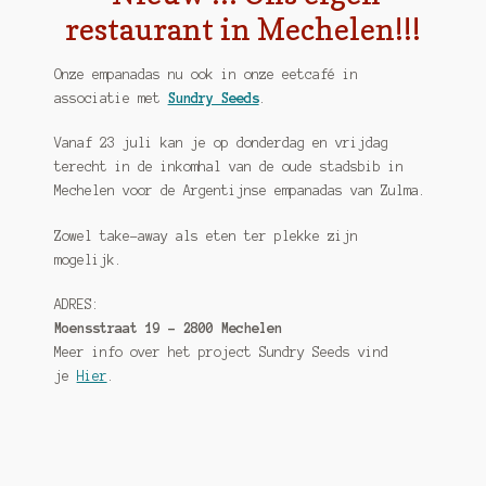
restaurant in Mechelen!!!
Over Zulma
Onze empanadas nu ook in onze eetcafé in
Sample Page
associatie met
Sundry Seeds
.
Zempanadas.be – Empanadas by Zulma
Vanaf 23 juli kan je op donderdag en vrijdag
terecht in de inkomhal van de oude stadsbib in
Zulma in Arte Nova
Mechelen voor de Argentijnse empanadas van Zulma.
Zowel take-away als eten ter plekke zijn
mogelijk.
ADRES:
Moensstraat 19 – 2800 Mechelen
Meer info over het project Sundry Seeds vind
je
Hier
.