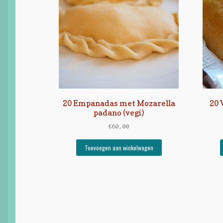
20 Empanadas met Mozarella
20 
padano (vegi)
€
60,00
Toevoegen aan winkelwagen