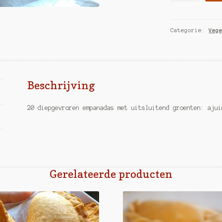
empanadas
aantal
Categorie:
Veg
Beschrijving
20 diepgevroren empanadas met uitsluitend groenten: ajui
Gerelateerde producten