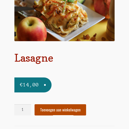
Over Zulma
Sample Page
Zempanadas.be – Empanadas by Zulma
Zulma in Arte Nova
Lasagne
€
14,00
Lasagne
Toevoegen aan winkelwagen
aantal